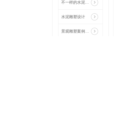
不一样的水泥雕塑
水泥雕塑设计
景观雕塑案例赏析
金属雕塑
室外大型仿真假树的加固与检修
四川仿真枯树大门造型
常见的水泥仿真假树制作时的补色
四川水泥仿真假树制作作品赏析