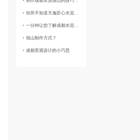
制作成都水泥假山的技巧有哪些
你所不知道天逸匠心水泥塑石假山的12个小秘密
一分钟让您了解成都水泥雕塑
假山制作方式？
成都景观设计的小巧思